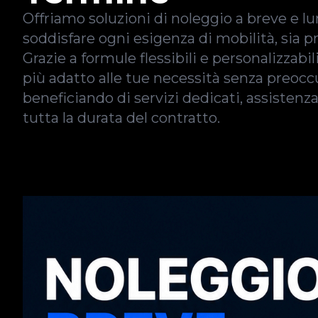
Offriamo soluzioni di noleggio a breve e 
soddisfare ogni esigenza di mobilità, sia p
Grazie a formule flessibili e personalizzabil
più adatto alle tue necessità senza preoccu
beneficiando di servizi dedicati, assistenz
tutta la durata del contratto.