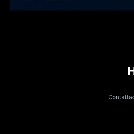
H
Contattac