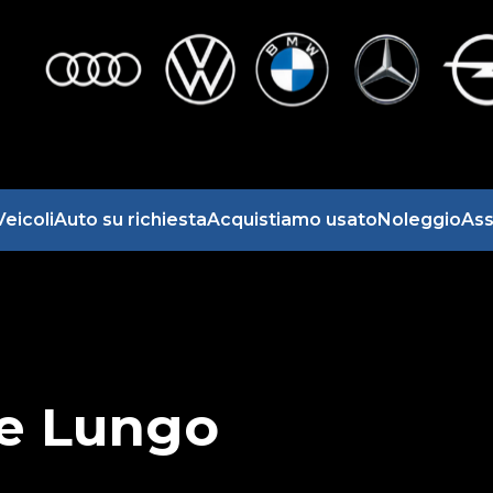
Veicoli
Auto su richiesta
Acquistiamo usato
Noleggio
Ass
 e Lungo