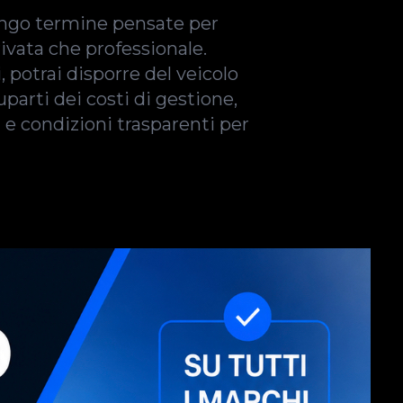
lungo termine pensate per
rivata che professionale.
i, potrai disporre del veicolo
parti dei costi di gestione,
a e condizioni trasparenti per