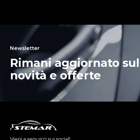
Newsletter
Rimani aggiornato sul
novità e offerte
Vieni a seguirci sui social!