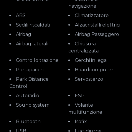
navigazione
ABS
Climatizzatore
Sedili riscaldati
Alzacristalli elettrici
Airbag
Airbag Passeggero
Airbag laterali
Chiusura
centralizzata
Controllo trazione
Cerchi in lega
Portapacchi
Boardcomputer
Park Distance
Servosterzo
Control
Autoradio
ESP
Sound system
Volante
multifunzione
Bluetooth
Isofix
USB
Luci diurne