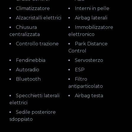
Climatizzatore
Interni in pelle
Alzacristalli elettrici
Airbag laterali
Chiusura
Immobilizzatore
centralizzata
elettronico
Controllo trazione
Park Distance
Control
Fendinebbia
Servosterzo
Autoradio
ESP
Bluetooth
Filtro
antiparticolato
Specchietti laterali
Airbag testa
elettrici
Sedile posteriore
sdoppiato