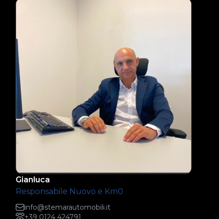
Gianluca
Responsabile Nuovo e Km0
info@stemarautomobili.it
+39 0124 424791