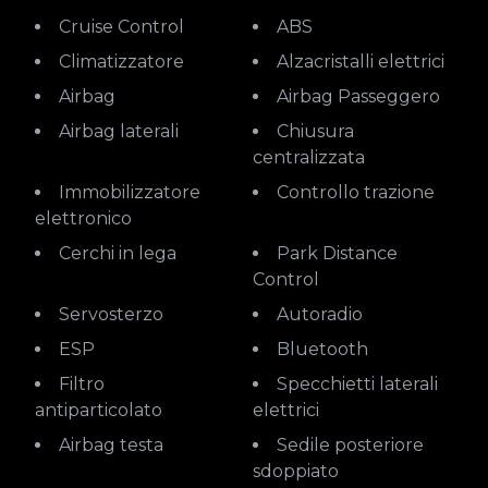
Cruise Control
ABS
Climatizzatore
Alzacristalli elettrici
Airbag
Airbag Passeggero
Airbag laterali
Chiusura
centralizzata
Immobilizzatore
Controllo trazione
elettronico
Cerchi in lega
Park Distance
Control
Servosterzo
Autoradio
ESP
Bluetooth
Filtro
Specchietti laterali
antiparticolato
elettrici
Airbag testa
Sedile posteriore
sdoppiato