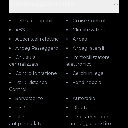
Equipaggiamento
Tettuccio apribile
Cruise Control
ABS
Climatizzatore
Alzacristalli elettrici
Airbag
Airbag Passeggero
Airbag laterali
Chiusura
Immobilizzatore
centralizzata
elettronico
Controllo trazione
Cerchi in lega
Park Distance
Fendinebbia
Control
Servosterzo
Autoradio
ESP
Bluetooth
Filtro
Telecamera per
antiparticolato
parcheggio assistito