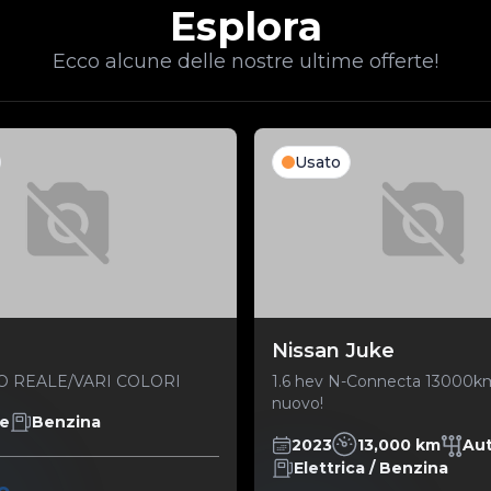
Esplora
Ecco alcune delle nostre ultime offerte!
Usato
Nissan Juke
ZO REALE/VARI COLORI
1.6 hev N-Connecta 13000
nuovo!
e
Benzina
2023
13,000 km
Au
Elettrica / Benzina