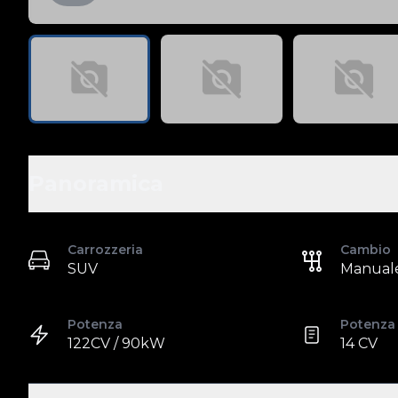
Panoramica
Carrozzeria
Cambio
SUV
Manual
Potenza
Potenza 
122CV / 90kW
14 CV