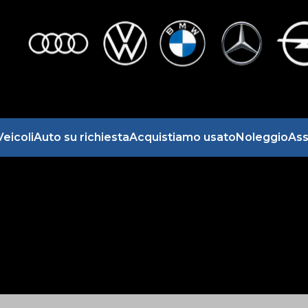
Veicoli
Auto su richiesta
Acquistiamo usato
Noleggio
Ass