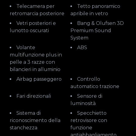
Telecamera per
Tetto panoramico
retromarcia posteriore
apribile in vetro
Vetri posteriori e
Bang & Olufsen 3D
lunotto oscurati
Premium Sound
System
Volante
ABS
multifunzione plus in
pelle a 3 razze con
bilancieri in alluminio
Airbag passeggero
Controllo
automatico trazione
Fari direzionali
Sensore di
luminosità
Sistema di
Specchietto
riconoscimento della
retrovisore con
stanchezza
funzione
antiabbagliamento