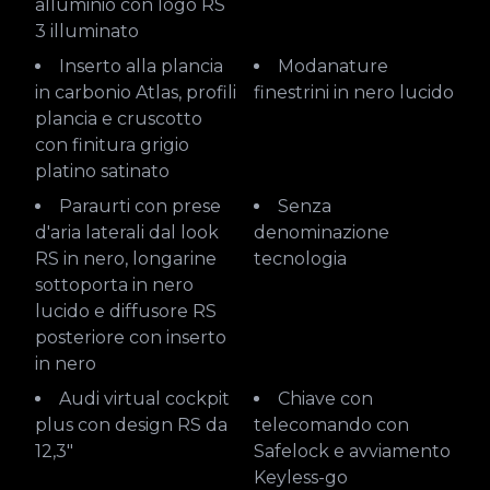
alluminio con logo RS
3 illuminato
Inserto alla plancia
Modanature
in carbonio Atlas, profili
finestrini in nero lucido
plancia e cruscotto
con finitura grigio
platino satinato
Paraurti con prese
Senza
d'aria laterali dal look
denominazione
RS in nero, longarine
tecnologia
sottoporta in nero
lucido e diffusore RS
posteriore con inserto
in nero
Audi virtual cockpit
Chiave con
plus con design RS da
telecomando con
12,3"
Safelock e avviamento
Keyless-go