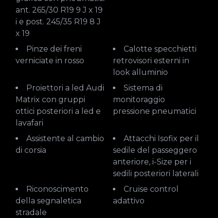
ant. 265/30 R19 9 J x 19
i e post. 245/35 R19 8 J
x 19
Pinze dei freni
Calotte specchietti
verniciate in rosso
retrovisori esterni in
look alluminio
Proiettori a led Audi
Sistema di
Matrix con gruppi
monitoraggio
ottici posteriori a led e
pressione pneumatici
lavafari
Assistente al cambio
Attacchi Isofix per il
di corsia
sedile del passeggero
anteriore, i-Size per i
sedili posteriori laterali
Riconoscimento
Cruise control
della segnaletica
adattivo
stradale