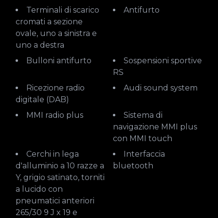
Terminali di scarico
Antifurto
cromati a sezione
ovale, uno a sinistra e
uno a destra
Bulloni antifurto
Sospensioni sportive
RS
Ricezione radio
Audi sound system
digitale (DAB)
MMI radio plus
Sistema di
navigazione MMI plus
con MMI touch
Cerchi in lega
Interfaccia
d'alluminio a 10 razze a
bluetooth
Y, grigio satinato, torniti
a lucido con
pneumatici anteriori
265/30 9 J x 19 e