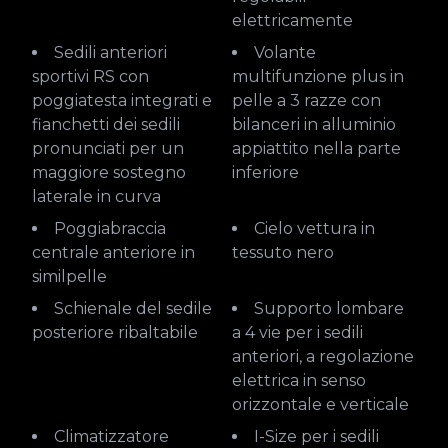
elettricamente
Sedili anteriori
Volante
sportivi RS con
multifunzione plus in
poggiatesta integrati e
pelle a 3 razze con
fianchetti dei sedili
bilanceri in alluminio
pronunciati per un
appiattito nella parte
maggiore sostegno
inferiore
laterale in curva
Poggiabraccia
Cielo vettura in
centrale anteriore in
tessuto nero
similpelle
Schienale del sedile
Supporto lombare
posteriore ribaltabile
a 4 vie per i sedili
anteriori, a regolazione
elettrica in senso
orizzontale e verticale
Climatizzatore
i-Size per i sedili