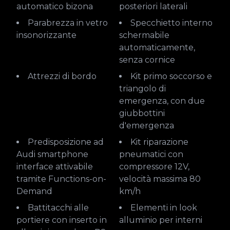
automatico bizona
posteriori laterali
Parabrezza in vetro
Specchietto interno
insonorizzante
schermabile
automaticamente,
senza cornice
Attrezzi di bordo
Kit primo soccorso e
triangolo di
emergenza, con due
giubbottini
d'emergenza
Predisposizione ad
Kit riparazione
Audi smartphone
pneumatici con
interface attivabile
compressore 12V,
tramite Functions-on-
velocità massima 80
Demand
km/h
Battitacchi alle
Elementi in look
portiere con inserto in
alluminio per interni