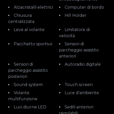
Alzacristalli elettrici
Computer di bordo
Chiusura
Hill Holder
centralizzata
Leve al volante
Limitatore di
velocità
Pacchetto sportivo
Sensori di
parcheggio assistito
anteriori
Sensori di
Autoradio digitale
parcheggio assistito
posteriori
Sound system
Touch screen
Volante
Luce d'ambiente
multifunzione
Luci diurne LED
Sedili anteriori
regolabili