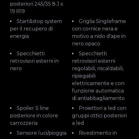
posteriori 245/35 8 J x
19 R19
Start&stop system
Griglia Singleframe
per il recupero di
con cornice nera e
energia
motivo a nido d'ape in
nero opaco
Specchietti
Specchietti
retrovisori esterni in
retrovisori esterni
nero
regolabili, riscaldabili,
ripiegabili
elettricamente e con
funzione automatica
di antiabbagliamento
Spoiler S line
Proiettori a led con
posteriore in colore
gruppi ottici posteriori
carrozzeria
a led
Sensore luci/pioggia
Rivestimento in