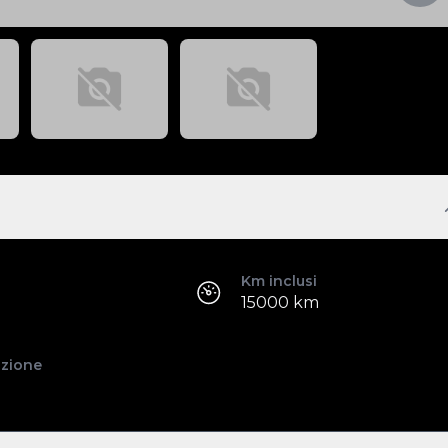
Km inclusi
15000 km
azione