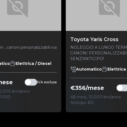
Toyota Yaris Cross
on , canoni personalizzabili iva
NOLEGGIO A LUNGO TERMI
CANONI PERSONALIZZABI
SENZ'ANTICIPO!
tico
Elettrica / Diesel
Automatico
Elettrica
mese
IVA esclusa
€356/mese
20,000 km/anno
7.000
48 mesi, 10,000 km/anno
Anticipo €0