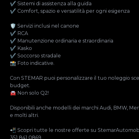
✔ Sistemi di assistenza alla guida

✔ Comfort, spazio e versatilità per ogni esigenza

🛡️ Servizi inclusi nel canone

✔ RCA

✔ Manutenzione ordinaria e straordinaria

✔ Kasko

✔ Soccorso stradale

📸 Foto indicative.

Con STEMAR puoi personalizzare il tuo noleggio scegl
budget.

🚘 Non solo Q2!

Disponibili anche modelli dei marchi Audi, BMW, Me
e molti altri.

📲 Scopri tutte le nostre offerte su StemarAutomobili
351 841 0869.
