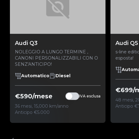
Audi Q3
Audi Q5
NOLEGGIO A LUNGO TERMINE ,
s-line editi
CANONI PERSONALIZZABILI CON O
esposta!
SENZ'ANTICIPO!
Automa
Automatico
Diesel
€699/
€590/mese
IVA esclusa
48 mesi, 
36 mesi, 15,000 km/anno
Anticipo €
Anticipo €5.000