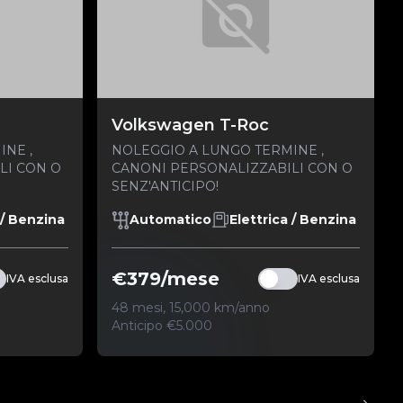
Volkswagen T-Roc
NE ,
NOLEGGIO A LUNGO TERMINE ,
LI CON O
CANONI PERSONALIZZABILI CON O
SENZ'ANTICIPO!
 / Benzina
Automatico
Elettrica / Benzina
€379/mese
IVA esclusa
IVA esclusa
48 mesi, 15,000 km/anno
Anticipo €5.000