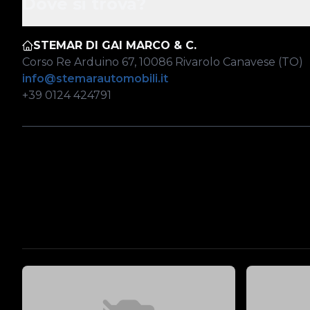
Dove si trova?
STEMAR DI GAI MARCO & C.
Corso Re Arduino 67, 10086 Rivarolo Canavese (TO)
info@stemarautomobili.it
+39 0124 424791