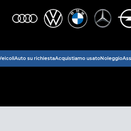
Veicoli
Auto su richiesta
Acquistiamo usato
Noleggio
Ass