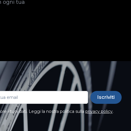
n ogni tua
Iscriviti
e i tuoi dati. Leggi la nostra politica sulla
privacy policy
.