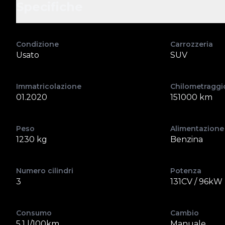
Specifiche
Condizione
Carrozzeria
Usato
SUV
Immatricolazione
Chilometraggi
01.2020
151000 km
Peso
Alimentazione
1230 kg
Benzina
Numero cilindri
Potenza
3
131CV / 96kW
Consumo
Cambio
5.1 l/100km
Manuale