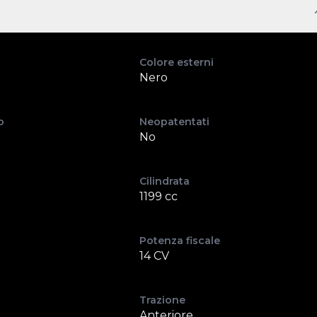
Colore esterni
Nero
o
Neopatentati
No
Cilindrata
1199 cc
Potenza fiscale
14 CV
Trazione
Anteriore