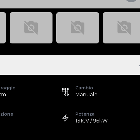
traggio
Cambio
km
Manuale
azione
Potenza
131CV / 96kW