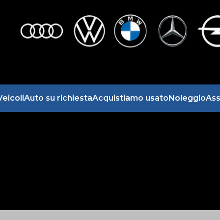
Veicoli
Auto su richiesta
Acquistiamo usato
Noleggio
Ass