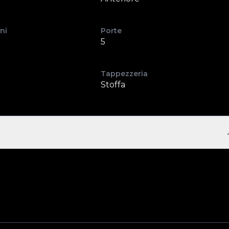
ni
Porte
5
Tappezzeria
Stoffa