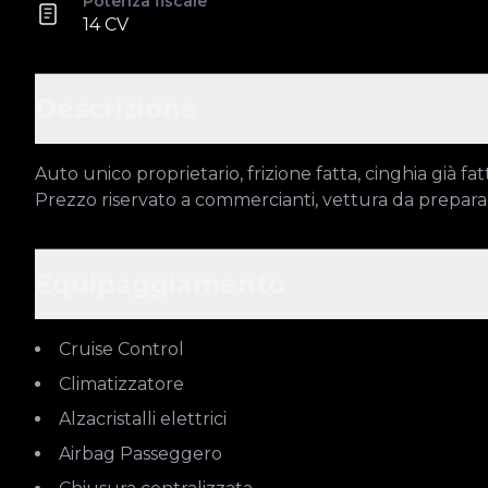
Potenza fiscale
14 CV
Descrizione
Auto unico proprietario, frizione fatta, cinghia già fa
Prezzo riservato a commercianti, vettura da prepara
Equipaggiamento
Cruise Control
Climatizzatore
Alzacristalli elettrici
Airbag Passeggero