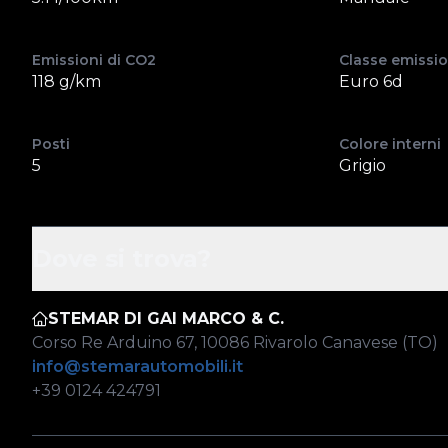
Emissioni di CO2
Classe emissio
118 g/km
Euro 6d
Posti
Colore interni
5
Grigio
Dove si trova?
STEMAR DI GAI MARCO & C.
Corso Re Arduino 67, 10086 Rivarolo Canavese (TO)
info@stemarautomobili.it
+39 0124 424791