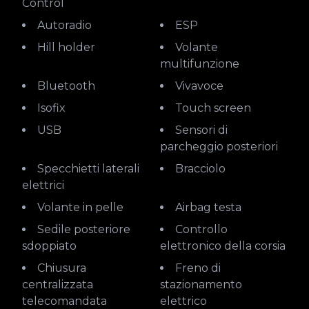
Control
Autoradio
ESP
Hill holder
Volante
multifunzione
Bluetooth
Vivavoce
Isofix
Touch screen
USB
Sensori di
parcheggio posteriori
Specchietti laterali
Bracciolo
elettrici
Volante in pelle
Airbag testa
Sedile posteriore
Controllo
sdoppiato
elettronico della corsia
Chiusura
Freno di
centralizzata
stazionamento
telecomandata
elettrico