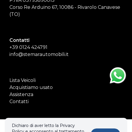
P.IVA 03795890015
Corso Re Arduino 67, 10086 - Rivarolo Canavese
(TO)
Contatti
+39 0124 424791
info@stemarautomobili.it
Lista Veicoli
Acquistiamo usato
Assistenza
Contatti
Dichiaro di aver letto la Privacy
© 2026 STEMAR DI GAI MARCO & C. S.N.C.. Tutti i diritti riservati.
Policy e acconsento al trattamento