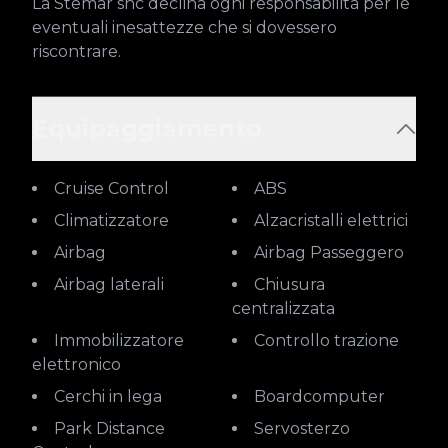
La Stemar snc declina ogni responsabilità per le 
eventuali inesattezze che si dovessero 
riscontrare.
Equipaggiamento
Cruise Control
ABS
Climatizzatore
Alzacristalli elettrici
Airbag
Airbag Passeggero
Airbag laterali
Chiusura
centralizzata
Immobilizzatore
Controllo trazione
elettronico
Cerchi in lega
Boardcomputer
Park Distance
Servosterzo