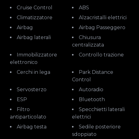
Cruise Control
ABS
Climatizzatore
Alzacristalli elettrici
Airbag
Airbag Passeggero
Airbag laterali
Chiusura
centralizzata
Immobilizzatore
Controllo trazione
elettronico
Cerchi in lega
Park Distance
Control
Servosterzo
Autoradio
ESP
Bluetooth
Filtro
Specchietti laterali
antiparticolato
elettrici
Airbag testa
Sedile posteriore
sdoppiato