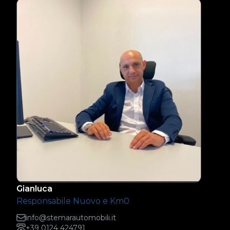
Gianluca
Responsabile Nuovo e Km0
info@stemarautomobili.it
+39 0124 424791